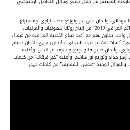
تابعته المستمر من خلال جميع وسائل التواصل الإجتماعي
سوداني، والحان علي بدر وتوزيع محب الراوي، وماسترنغ
بشار البد، وطرحت ضمن أغنيات الميني ألبوم الأخير “حاتم العراقي 2019” من إنتاج روتانا للصوتيات والمرئيات،
ال واحد، تعاون بهم مع أهم صناع الأغنية العراقية من شعراء
” كلمات الشاعر ضياء الميالي، وألحان وتوزيع الفنان حسام
باوي، وألحان حسن فالح، وتوزيع سرمد عز الدين، وأغنية
أزهر حداد وتوزيع نور هاشم، وأغنية “خبر فرقاك” من كلمات
ود، والموال الوحيد “همس الشفايف” من كلمات حيدر