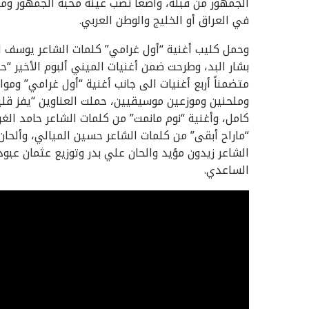
الجمهور من قبله، واضعاً نصب عينه محبة الجمهور وم
في العراق أو الخليج والوطن العربي.
وحمل كليب أغنية “أول غرامي” كلمات الشاعر يوسف ال
متضمناً أربع أغنيات الى جانب أغنية “أول غرامي” ومو
وملحنين وموزعين موسيقيين، حملت العناوين “يفز قلبي
كامل، وأغنية “نوم مانمت” من كلمات الشاعر حامد الغر
“ماراح أبقى” من كلمات الشاعر حسين الميالي، وألحان 
الشاعر زيدون مؤيد والحان علي بدر وتوزيع عثمان عب
الساعدي.