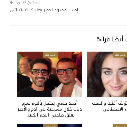
الموضوع التالي
إصدار محدود لعطر Sisley الاستثنائي
أيضا قراءة
مشاهير
مشاهير
تؤلف أغنية والسبب
أحمد حلمي يحتفل بألبوم عمرو
ء الاصطناعي
دياب خلال مسرحية بني آدم والأخير
يعلق صاحبي النجم الكبير…
مشاهير
مشاهير