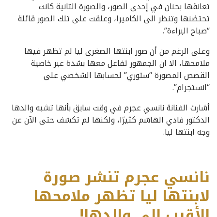
تعانقها بحنان في إحدى الصور، والصورة الثانية كانت
تحتضنها وتنظر الى الكاميرا، وعلقت على تلك الصور قائلة
“صباح البراءة”.
وعلى الرغم من أن صور ابنتها الصغرى ‏ليا لم تظهر فيها
ملامحها، الا ان الجمهور تفاعل معها بشدة عبر خاصية
القصص المصورة “ستوري” لحسابها الشخصي على
“انستجرام”.
أشارت الفنانة نانسي عجرم في وقت سابق بأنها تشبه والدها
الدكتور فادي الهاشم كثيرًا، ولكنها لم تكشف حتى الآن عن
وجه ابنتها ليا.
نانسي عجرم تنشر صورة
لابنتها ليا تظهر ملامحها
الأقرب إلى والدها!