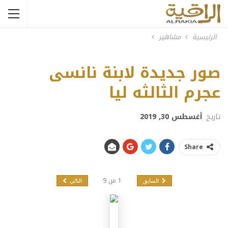
الرئيسية
مشاهير
نانسى عجرم
صور جديدة لابنة نانسى
Previous
Next
عجرم الثالثه ليا
تاريخ
أغسطس 30, 2019
Share
1
من
9
السابق
التالي