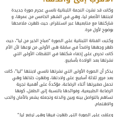
وكانت قد نشرت النجمة اللبنانية نانسي عجرم صورة جديدة
لابنتها الأصغر ليا، وهي في الشهر الخامس من عمرها، و
شاركتها مع متابعيها عبر انستقرام، حيث ظهرت ملامحها
بوضوح لأول مرة.
وكتبت الفنانة اللبنانية على الصورة “صباح الخير من ليا”، حيث
ظهر وجهها واضحاً في سابقة هى الأولى من نوعها لأن الأم
كانت تحرص على إخفاء شكلها في اللقطات الأولى التي
نشرتها بعد الولادة بأسابيع.
يذكر أن الصورة الأولى التي نشرتها نانسي لابنتها “ليا”، كانت
بعد مرور ثلاثة أسابيع على ولادتها، وظهرت ‏خلالها وهي
تحمل صغيرتها أثناء الرضاعة، مؤكدةً على أهمية تجربة
الرضاعة الطبيعية، وفوائدها بالنسبة إلى ‏الطفل، كونها
تساهم بالتواصل بينه وبين والدته وتجعله يشعر بالأمان والحب
والاهتمام‎.
وعلقت على الصورة التي ظهرت فيها وهي ترضع ليا:”