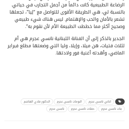
الرضاعة الطبيعية كانت دائماً من أجمل التجارب في حياتي.
بالنسبة لي، هي الطريقة الأقوى للتواصل مع “لِيا”، تجعلها
تشعر بالأمان والحب والإهتمام. ليس هناك شيء طبيعي
وصحيح أكثر مما خططت الطبيعة الأم لأن نقوم به”.
الجدير بالذكر إلى أن الفنانة اللبنانية نانسي عجرم هي أم
لثلاث فتيات، هن ميلا، وإيلا، وليا التي وضعتها مطلع فبراير
‏الماضي، وأهدته أغنية فور ولادتها.‏
اغاني نانسى عجرم
البومات نانسى عجرم
الدكتور فادي الهاشم
بنات نانسى عجرم
حفلات نانسى عجرم
نانسى عجرم