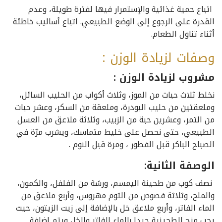
اتباع حمية غذائية والإستمرار فيها لفترة طويلة، وعدم
القدرة على الرجوع إلى الوضع الطبيعي. اتباع أساليب خاطئة
أثناء تناول الطعام.
وصفات لزيادة الوزن :
مشروب لزيادة الوزن :
نخلط ثلاث حبات من الموز، وثلاث أكواب من الحليب السائل،
وملعقتين من حليب البودرة، وملعقة من السكر، وعشر حبات
من التمر، وعشرين حبة من الزبيب، وثلاثة ملاعق من العسل
الطبيعي، حتى نحصل على خليط متماسك، ويشرب مرّة في
الصباح الباكر قبل الفطور ، ومرة قبل النوم .
الوصفة الثانية:
نصف كوب من طحينة اليمسم، ورشة من الفلفل، والكمون،
والملح، وثلاثة فصوص من الثوم مهروس، وأربع ملاعق من
الماء الفاتر، وأربع ملاعق خل بالإضافة إلى زيت الزيتون، حيث
يجب مزج الطحينية جيدا بالماء الفاتر والخل ويتم إضافة