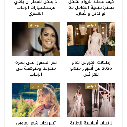
كيف نخطط للزواج بشكل
لا يمكن للمطر أن يلغي
صحيح: كيفية التعامل مع
فرحتنا..خيارات الزفاف
الوالدين والأقارب
العصري
أعراس
كاروسال
إطلالات العروس لعام
سر الحصول على بشرة
2026 من أسبوع ميلانو
مشرقة ومتوهجة في
للعرائس
الزفاف
أعراس
أعراس
ترتيبات أساسية للعناية
تسريحات شعر لعروس