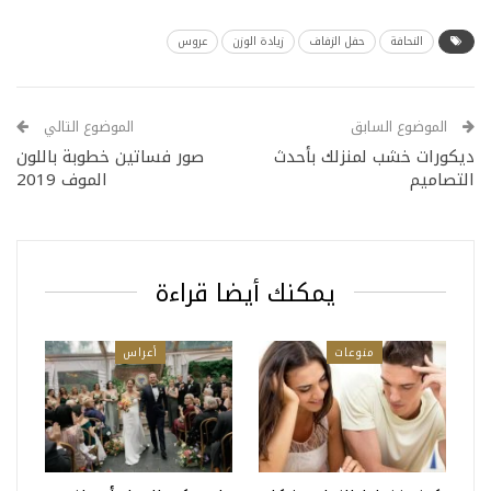
النحافة
حفل الزفاف
زيادة الوزن
عروس
الموضوع السابق
الموضوع التالي
ديكورات خشب لمنزلك بأحدث
صور فساتين خطوبة باللون
التصاميم
الموف 2019
يمكنك أيضا قراءة
منوعات
أعراس