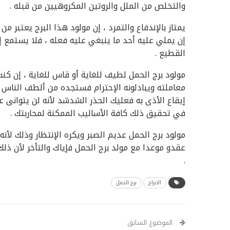
والتخلص من الملل والروتين المكروهيين من قبله .
يمتاز بالإندفاع والتمرد ، إن مولود هذا البرج يعتبر م
إن يملي عليه أحد ما ينبغي عليه فعله ، فلا يستمع إ
القطيع .
مولود برج الحمل لطيف للغاية أو قاس للغاية ، إن ك
معاملته ويبادلونه الإحترام فستجده من ألطف الناس
إيقاع الأذى به فعليك الحذر الشدشد لأنه لن يتوان
في تحقيق ذلك كافة الأساليب الممكنة لمحاربتك .
مولود برج الحمل عديم الصبر ويكره الإنتظار وذلك لأنه
عقدو موعدا مع مولد برج الحمل فإياك والتأخر لأن ذل
.
الابراج
برج الحمل
الموضوع السابق