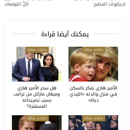
لديكورات المطبخ
كلّ التوقعات
يمكنك أيضا قراءة
عائلات ملكيّة
عائلات ملكيّة
الأمير هاري يفكر بالسكن
هل سخر الأمير هاري
في منزل والدته «الليدي
وميغان ماركل من ترامب
ديانا»
بسبب تصريحاته
المستفزة؟
عائلات ملكيّة
عائلات ملكيّة