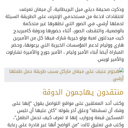
وذكرت صحيفة ديلي ميل البريطانية، أن ميغان تعرضت
لانتقادات لاذعة من مستخدمي الإنترنت على الطريقة السيئة
لحملها أرشي، في الصور التي تظهرها غير متحكمة
بالوضعية، والتقطت الصور، أثناء حضورها ودوقة كامبريدج
كيت ميدلتون لعبة بولو خيرية شارك فيها كل من الأميرين
هاري ووليام لدعم المؤسسات الخيرية التي يرعونها، وحضر
المباراة أيضا أبناء الأمير وليام ، الأمير جورج والأميرة تشارلوت
والأمير لويس.
منتقدون يهاجمون الدوقة
وكتب أحد المعلقين على مواقع التواصل يقول: “إنها على
وشك أن تسقطه” وعلق آخر بقوله: “كان عليها أن تلبس
المسكين قبعة وجوارب. إنها لا تعرف كيف تحمل الطفل”،
وكتب في تعليق ثالث: “من الواضح أنها غير قادرة على رعاية