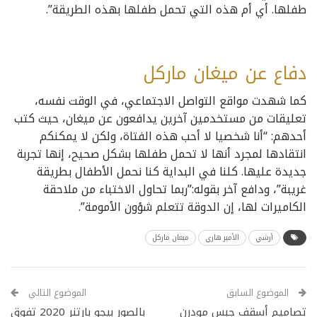
طفلها. أي أم هذه التي تحمل طفلها بهذه الطريقة”.
دفاع عن ميغان ماركل
كما شهدت مواقع التواصل الاجتماعي، في الوقت نفسه،
تعليقات من مستخدمين آخرين يدافعون عن ميغان، حيث كتب
أحدهم: “أنا شخصيا لا أحب هذه الفتاة، ولكن لا يمكنكم
انتقادها لمجرد أنها لا تحمل طفلها بشكل صحيح، إنها تجربة
جديدة عليها. كلنا في البداية كنا نحمل الأطفال بطريقة
غريبة”، ودافع آخر بقوله:”ربما تحاول الاختباء من ملاحقة
الكاميرات لها، إن الدوقة تتعلم شؤون الأمومة”.
أرشي
الأمير هاري
ميغان ماركل
الموضوع السابق
الموضوع التالي
تصاميم أسقف جبس مودرن
بالصور بيجو بارتنر 2020 تفوق