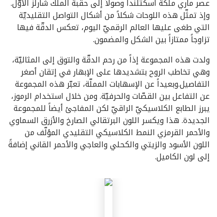
عصر ماري ملكة اسكتلندا وصولاً إلى حقبة الملك شارلز الأوّل.
وإذ تمثّل هذه اللوحات شكلاً من أشكال التواصل التقليديّة
التي طغى عليها العالم الرقميّ اليوم، تعكس الدقّة فيها
تزاوجاً ممتازاً بين الشكل والمضمون.
ولدت هذه المجموعة إذاً من رحم الدقّة والتوق إلى المثاليّة،
وهي تخاطب الروح بتشديدها على الإبهار في إتقان أصغر
التفاصيل.وبعيداً عن الإسهابات المملّة، تعبّر هذه المجموعة
عن التفاعل بين القصّات والحرفيّة. ومن خلال استخدام الرموز،
يبرز الطابع الكلاسيكيّ الراقيّ لكن المفاجئ أيضاً للمجموعة
الجديدة. هذا ويكسر اللون البرتقالي الصارخ والأزرق السماوي
والأحمر القرمزي النمط الكلاسيكي التقليدي المؤلّف من
اللون الأسود والزيتي والكحلي والعاجي والأحمر القاني إضافةً
إلى لون الكاميل.