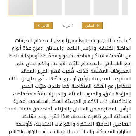
1
من
42
السابق
التالي
كما تتّخذ المجموعة طابعاً مميزاً بفعل استخدام الطبقات
الداكنة الكثيفة، والرّيش الناعم، والساتان، ومزج عدّة أنواع
من الأقمشة لابتكار معاطف كيمونو مخطّطة أو مزدانة بنمط
رقع الشطرنج، واستخدام طيّات الأورغنزا والأورغندي على
المحبوكات المضلّعة. كذلك، ضُفِرت قطع الحرير المجعّد
المنفردة المصبوغة بلونَين أو جرى قصّها حتّى بطريقةٍ مائلة
لتتكامل مع القصّة المتكاملة. كما ظهرت طيّات الصدر
المزوّدة بشق، والجيوب المائلة، والجينزات بقصّة فضفاضة،
والجاكيتات ذات الأكمام الجرسيّة الشكل.استُلهمت أغطية
الرأس المصنوعة من الساتان والمزيّنة بأجنحة من قبّعات Coret
النسائيّة التي ظهرت منتصف هذا القرن. وقد جمّلتها
التفاصيل الحرفيّة المبتكرة والقوامات المتباينة، كأوشحة
المارابو المحبوكة، والجاكيتات المزدانة بحبوب اللؤلؤ، والتنانير