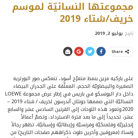
مجموعتها النسائيّة لموسم
خريف/شتاء 2019
تاريخ
يوليو 2, 2019
Share
على باركيه مزين بنمط متعرّج أسود، تنعكس صور البورتريه
الصغيرة والبيضاويّة الحجم، المعلّقة على الجدران البيضاء
داخل دار اليونسكو في باريس في إطار عرض مجموعة LOEWE
النسائيّة التي صممها جونثان أندرسون لخريف / شتاء 2019 –
2020.وتعود هذه اللوحات إلى القرنين السادس عشر والسابع
عشر، تحديداً إلى ما بعد فترة الاسترداد، وتضمّ أعمالاً
إنجليزيّة وفلمنكيّة وفرنسيّة وإيطاليّة وإسبانيّة، تظهر رجالاً
ونساءً (معروفين وآخرين طوت ذكراههم صفحات التاريخ) من