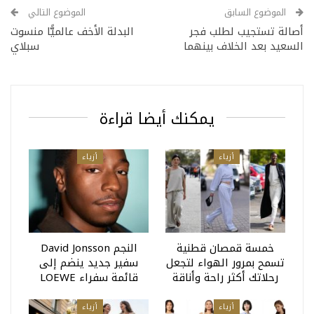
الموضوع السابق
الموضوع التالي
أصالة تستجيب لطلب فجر
البدلة الأخف عالميًّا منسوت
السعيد بعد الخلاف بينهما
سبلاي
يمكنك أيضا قراءة
أزياء
أزياء
خمسة قمصان قطنية
النجم David Jonsson
تسمح بمرور الهواء لتجعل
سفير جديد ينضم إلى
رحلاتك أكثر راحة وأناقة
قائمة سفراء LOEWE
أزياء
أزياء