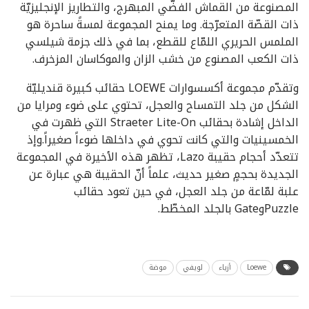
المصنوعة من القماش الفضّي المبهرج، والتطاريز الإنجليزيّة
ذات القصّة المتعرّجة. وما يمنح المجموعة لمسةً ساحرة هو
الملمس الحريري اللمّاع للقطع، بما في ذلك جزمة شيلسي
ذات الكعب المصنوع من خشب الزان والموكاسان المزخرف.
وتقدّم مجموعة أكسسوارات LOEWE حقائب كبيرة قنديليّة
الشكل من جلد التمساح والعجل، تحتوي على ضوء ومرايا من
الداخل إشادة بحقائب Straeter Lite-On التي ظهرت في
الخمسينيات والتي كانت تحوي في داخلها ضوءاً صغيراً.وإذ
تتعدّد أحجام حقيبة Lazo، تظهر هذه الأخيرة في المجموعة
الجديدة بحجمٍ صغير حديث، علماً أنّ الحقيبة هي عبارة عن
علبة لمّاعة من جلد العجل، في حين تعود حقائب
PuzzleوGate بالجلد المخطّط.
Loewe
أزياء
لويفي
موضة