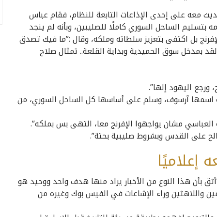
ديث معه على إحدى الإذاعات التابعة للنظام، فقام عباس
 بتسليم الساحل السوري كاملًا للصليبين، وبأنه لم ينجد
فرنج بل اكتفى بتعزيز سلطاته وملكه، وقال :”ما فيك تصدق
د بمدخل سوق الحميدية وبداية القلعة.. تمثال صلاح
ورجع اليهود إلها”.
ة اسمها آرسوف، وسلم على أساسها كل الساحل السوري، من
ة العباسي مشان يواجهوا الإفرنج معا، التهى بس بملكه”.
صالح على القدس وبشروط صليبية بحتة”.
 إعلاميًا
”أثق بأن هذا النوع من الأخبار يراد منها هدف واحد ووحيد هو
ين واللاهثين وراء الإشاعات في الفيس بوك وغيره من