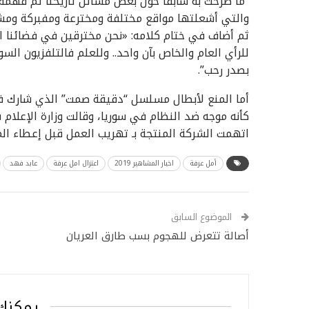
“ما صرحت به سابقًا حول بعض مسائل تاريخنا تم فهمه 
والتي أشعلتها مواقع مختلفة ومخترعة ومفبركة ومش
ثم أضاف في ختام كلامه: «نحن مخترقين في فضائنا ا
للرأي العام والخاص بآن واحد.. وللعلم فالتلفزيون 
بصدر رحب”.
أما المنع لأبطال مسلسل “دقيقة صمت” الذي شارك ف
كأنه موجه ضد النظام في سوريا، وقالت وزارة الإعلام
اتهمت الشركة المنتجة بـ تهريب العمل قبل إعطاء المو
أمل عرفة
اخبار المشاهير 2019
اعتزال امل عرفة
عابد فهد
الموضوع السابق
أصالة تتعرض للهجوم بسب طارق العريان
يمكنك 