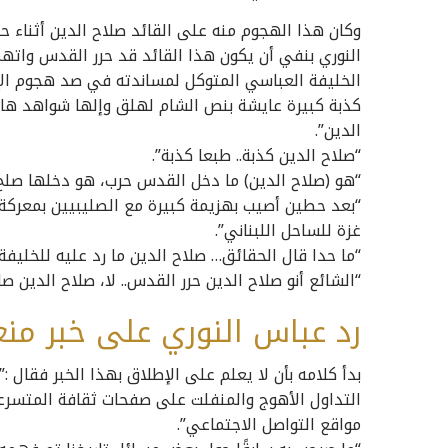
وكان هذا الهجوم منه على القائد صلاح الدين أثناء ح
النوري بنفي أن يكون هذا القائد قد حرر القدس واتهمه
الخليفة العباسي المتوكل لمساندته في صد هجوم الإ
كذبة كبيرة عايشة بنص الشام لهلق وإلها شواهد هالق
الدين”.
“صلاح الدين كذبة.. طبعا كذبة”.
“هو (صلاح الدين) ما دخل القدس حرب، هو دخلها صلح، 
“بعد حطين أصيب بهزيمة كبيرة مع الصليبيين بمعرك
غزة للساحل اللبناني”.
“ما حدا قال الحقائق… صلاح الدين ما رد عليه للخليف
“الشائع أنو صلاح الدين حرر القدس.. لا، صلاح الدين 
رد عباس النوري على خبر منعه
بدأ كلامه بأن لا يعلم على الإطلاق بهذا الخبر فقال :
التداول الأهوج والمنفلت على صفحات ثقافة المتسرع
مواقع التواصل الاجتماعي”.