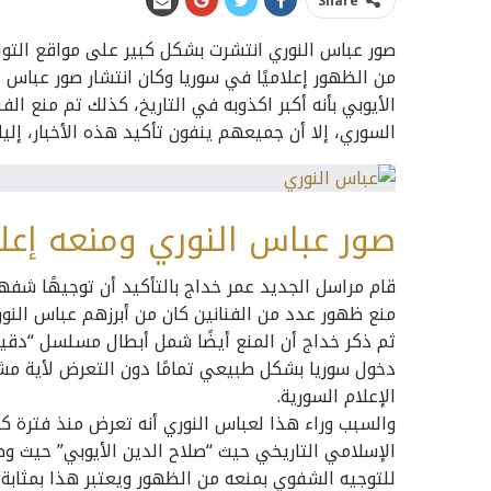
Share
صور عباس النوري انتشرت بشكل كبير على مواقع التواص
من الظهور إعلاميًا في سوريا وكان انتشار صور عباس 
الأيوبي بأنه أكبر اكذوبه في التاريخ، كذلك تم منع ال
السوري، إلا أن جميعهم ينفون تأكيد هذه الأخبار، إلي
صور عباس النوري ومنعه إعل
قام مراسل الجديد عمر خداج بالتأكيد أن توجيهًا شفهي
منع ظهور عدد من الفنانين كان من أبرزهم عباس النور
ثم ذكر خداج أن المنع أيضًا شمل أبطال مسلسل “دقي
دخول سوريا بشكل طبيعي تمامًا دون التعرض لأية م
الإعلام السورية.
والسبب وراء هذا لعباس النوري أنه تعرض منذ فترة كب
الإسلامي التاريخي حيث “صلاح الدين الأيوبي” حيث وص
للتوجيه الشفوي بمنعه من الظهور ويعتبر هذا بمثابة ق