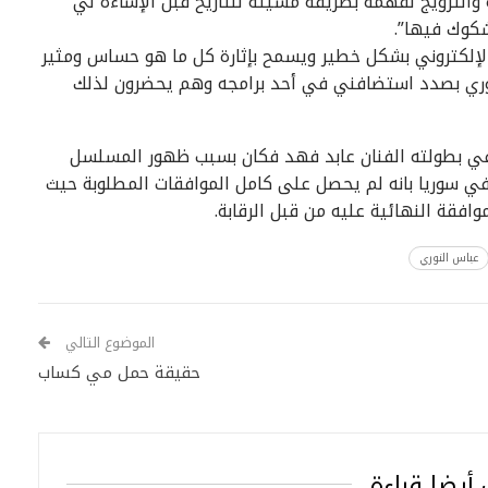
والترويج لفهمه بطريقة مسيئة للتاريخ قبل الإساءة لي
كوك فيها”.
لإلكتروني بشكل خطير ويسمح بإثارة كل ما هو حساس ومثير
السوري بصدد استضافني في أحد برامجه وهم يحضرون لذلك
ي بطولته الفنان عابد فهد فكان بسبب ظهور المسلسل
 في سوريا بانه لم يحصل على كامل الموافقات المطلوبة حيث
افقة النهائية عليه من قبل الرقابة.
عباس النوري
الموضوع التالي
حقيقة حمل مي كساب
أيضا قراءة