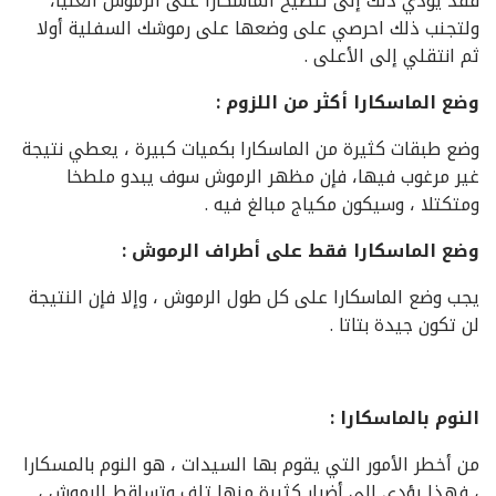
فقد يؤدي ذلك إلى تلطيخ الماسكارا على الرموش العليا،
ولتجنب ذلك احرصي على وضعها على رموشك السفلية أولا
ثم انتقلي إلى الأعلى .
وضع الماسكارا أكثر من اللزوم :
وضع طبقات كثيرة من الماسكارا بكميات كبيرة ، يعطي نتيجة
غير مرغوب فيها، فإن مظهر الرموش سوف يبدو ملطخا
ومتكتلا ، وسيكون مكياج مبالغ فيه .
وضع الماسكارا فقط على أطراف الرموش :
يجب وضع الماسكارا على كل طول الرموش ، وإلا فإن النتيجة
لن تكون جيدة بتاتا .
النوم بالماسكارا :
من أخطر الأمور التي يقوم بها السيدات ، هو النوم بالمسكارا
، فهذا يؤدي إلى أضرار كثيرة منها تلف وتساقط الرموش ،