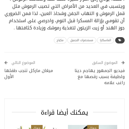
ويتسبب في العديد من الأمراض التي تصيب الرموش مثل
قمل الرموش و التهاب الجفن وشحاذ العين، لذا فمن الضروري
أن تقومي بإزالة المسكرا قبل النوم، واحرصي على استخدام
جوز الهند أو زيت الزيتون لتغذية رموشك وزيادة كثافتها .
الماسكارا
مستحضرات التجميل
مكياج
الموضوع السابق
الموضوع التالي
فيديو الجمهور يهاجم دينا
ميغان ماركل تنجب طفلها
ولطيفة بسبب رقصها مع
الأول
راغب علامه
يمكنك أيضا قراءة
جمال
جمال