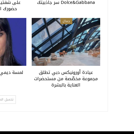
Dolce&Gabbana سر جاذبيتك
على شفتي
حضورك المتفر
جمال
عيادة أورونيكس دبي تطلق
لمسة ديمي م
مجموعة مخصّصة من مستحضرات
العناية بالبشرة
تحميل الم