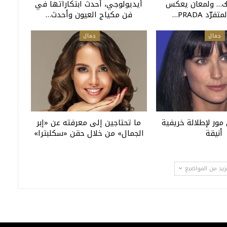
ك… ولمعان يعكس
أيديولوجي، أحدث ابتكاراتها في
ّد PRADA…
فن مكياج العيون وأحدث…
جمال
جمال
ور لإطلالة خريفية
ما تحتاجين إلى معرفته عن «إبر
أنيقة
الجمال» من خلال حقن «سكلبترا»
زيد من المواضيع