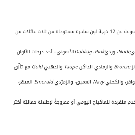
مجموعة من 12 درجة لون ساحرة مستوحاة من ثلاث عائلات من
ي
Nude
، ورديّ
Pink
،
و
Dahlia
الأيقوني– أحد درجات الألوان
نز
Bronze
والرمادي الداكن
Taupe
والذهبي
Gold
مع تألّق
وافر، والكحلي
Navy
العميق، والزمرّدي
Emerald
المبهر،
دم منفردة للماكياج اليومي أو ممزوجةً لإطلالة جماليّة أكثر