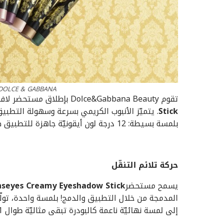
DOLCE & GABBANA تطلق مستحضرا خاصا للعيو
تقوم Dolce&Gabbana Beauty بإطلاق مستحضر لافت جديد للعينَين مع
Stick
. يتميّز الأنبوب الكريمي بسرعة وسهولة التطبيق، 
بلمسة بسيطة: 12 درجة لون أيقونيّة جاهزة للتطبيق ضمن لمسات نهائيّة خالية من اللمعيّة ومتألّقة.
حركة تلائم التنقّل
يسمح مستحضر
nseyes Creamy Eyeshadow Stick
المدمجة من خلال التطبيق والدمج! بلمسة واحدة، تولّد الع
إلى لمسة نهائيّة ناعمة كالبودرة تبقى مثاليّة طوال 11 ساعة، من دون تكتّل أو تلطيخ.