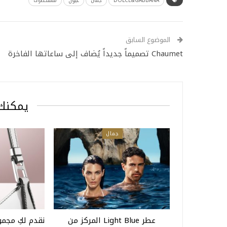
DOLCE&GABBANA
جمال
عيون
مستحضرات
الموضوع السابق
Chaumet تصميماً جديداً يُضاف إلى ساعاتها الفاخرة
يمكنك 
جمال
عطر Light Blue المركز من
نقدم لكِ مجمو