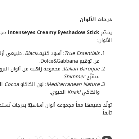
درجات الألوان
يقدّم
Intenseyes Creamy Eyeshadow Stick
الألوان:
True Essentials
: أسود كثيف
Black
، طبيعي أزل
من توقيع Dolce&Gabbana.
Italian Baroque
:
مجموعة زاهية من ألوان البرو
متقزّح
Shimmer
.
Mediterranean Nature
: لون الكاكاو
Cocoa
ال
والكاكي
Khaki
الحيوي.
تولّد جميعها معاً مجموعة ألوان أساسيّة بدرجات تُستخ
تأنقاً.