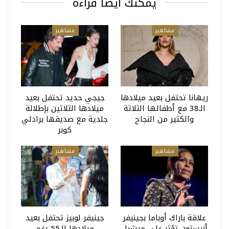
يمكنك أيضا قراءة
مشاهير
مشاهير
ريهانا تحتفل بعيد ميلادها
جيجي حديد تحتفل بعيد
الـ38 مع أطفالها الثلاثة
ميلادها الثلاثين بإطلالة
والكثير من النجاح
جلدية مع صديقها برادلي
كوبر
مشاهير
مشاهير
علاقة باراك أوباما بجينيفر
جينيفر لوبيز تحتفل بعيد
أنيستون تؤثر على ميشيل
ميلادها الـ55..رغم