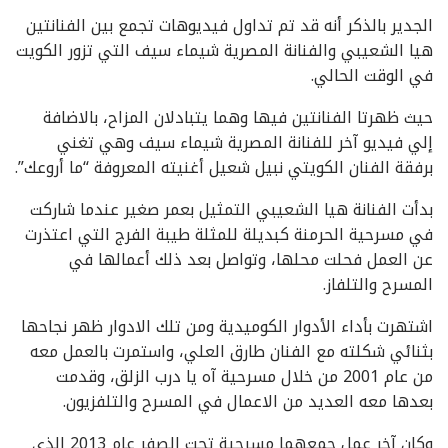
الجدير بالذكر أنه قد تم تداول فيديوهات تجمع بين الفنانتين
هيا الشعيبي والفنانة المصرية شيماء سيف التي تزور الكويت
في الوقت الحالي.
حيث ظهرتا الفنانتين فيها وهما يتبادلان المزاح، بالاضافة
إلي فيديو آخر للفنانة المصرية شيماء سيف وهي تغني
برفقة الفنان الكويتي نبيل شعيل أغنيته المعروفة “ما أروعك”.
بدأت الفنانة هيا الشعيبي التمثيل بعمر صغير عندما شاركت
في مسرحية الحرمنة كبديلة للمثلة طيبة الفرج التي اعتذرت
عن العمل فحلت محلها، وتواصل بعد ذلك أعمالها في
المسرح والتلفاز.
اشتهرت بأداء الأدوار الكوميدية ومن تلك الادوار ظهر نجاحها
بثنائي شكلته مع الفنان طارق العلي، واستمرت بالعمل معه
من عام 2001 من خلال مسرحية آه يا درب الزلق، وقدمت
بعدها معه العديد من الاعمال في المسرح والتلفزيون.
وكان آخر عمل جمعهما مسرحية تحت الصفر عام 2013 الذي