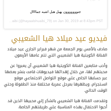
جنووووووون يهبل هبل اشبه جماااال
Haya Alshuaibi
(@hayaalshuaibi_79) on
Jan 30, 2019 at 8:43pm PST
فيديو عيد ميلاد هيا الشعيبي
صادف بالأمس يوم الجمعة من شهر فبراير الجاري عيد ميلاد
الفنانة الكويتية هيا الشعيبي التي تتم عامها الأربعون.
وأحب متابعين الفنانة الكويتية هيا الشعيبي أن يعبروا عن
محبتهم لها، من خلال إهدائها فيديوهات قامت بنشر بعضها
عبر حسابها الخاص علي موقع التواصل الاجتماعي موقع
انستجرام، ويظهرها بمرحل عمرية مختلفة منذ الطفولة وحتي
الوقت الحالي.
وتقدمت الفنانة هيا الشعيبي بالشكر إلي محبيها الذين قد
أحبوا الاحتفال بهذه المناسبة علي طريقتهم الخاصة.