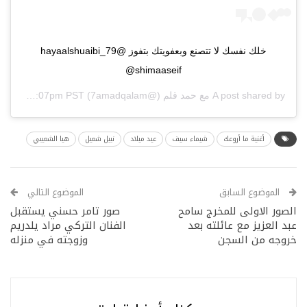
خلك نفسك لا تتصنع وبعفويتك بتفوز @hayaalshuaibi_79
@shimaaseif
A post shared by
مع حمد قلم
(@7amadqalam) on
Jan 31, 2019 at 1:07pm PST
أغنية ما أروعك
شيماء سيف
عيد ميلاد
نبيل شعيل
هيا الشعيبي
الموضوع السابق
الموضوع التالي
الصور الاولى للمخرج سامح
صور تامر حسني يستقبل
عبد العزيز مع عائلته بعد
الفنان التركي مراد يلدريم
خروجه من السجن
وزوجته في منزله