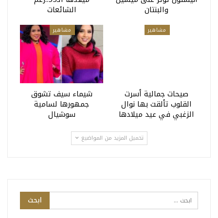
والبنتان
الشائعات
مشاهير
مشاهير
صيحات جمالية أسرت
شيماء سيف تشوق
القلوب تألقت بها نوال
جمهورها لسامية
الزغبي في عيد ميلادها
سوشيال
تحميل المزيد من المواضيع