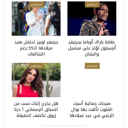
مشاهير
مشاهير
علاقة باراك أوباما بجينيفر
جينيفر لوبيز تحتفل بعيد
أنيستون تؤثر على ميشيل
ميلادها الـ55..رغم
والبنتان
الشائعات
مشاهير
مشاهير
صيحات جمالية أسرت
هل يخرج إثبات نسب من
القلوب تألقت بها نوال
السباق الرمضاني ؟ درة
الزغبي في عيد ميلادها
زروق تكشف الحقيقة