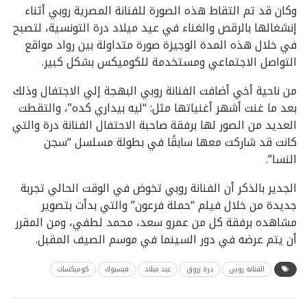
وكان قد تم التقاط هذه الصورة للفنانة المصرية روبي أثناء
إنشغالها بالرقص والغناء في عيد ميلاد درة التونسية، لتصبح
في خلال هذه المدة الوجيزة صورة متداولة بين رواد مواقع
التواصل الاجتماعي ومستخدمة للكوميكس بشكل كبير.
من ناحية أخي أضافت الفنانة روبي البهجة إلي الاجتفال وذلك
بعد ما غنت أشهر أغنياتها مثل: “ليه بيداري كده”، والتقطت
العديد من الصور لها برفقة صاحبة الاحتفال الفنانة درة والتي
كانت قد شاركت معها سابقًا في بطولة مسلسل “سجن
النسا”.
الجدير بالذكر أن الفنانة روبي تخوض في الوقت الحالي تجربة
جديدة من خلال فيلم “حملة فرعون” والتي بدأت بتصوير
مشاهده برفقة كل من عمرو سعد، محمد لطفي، ومن المقرر
أن يتم عرضه في دور السينما في موسم الصيف المقبل.
الفنانة روبي
درة زروق
عيد ميلاد
فيسبوك
كوميكسات