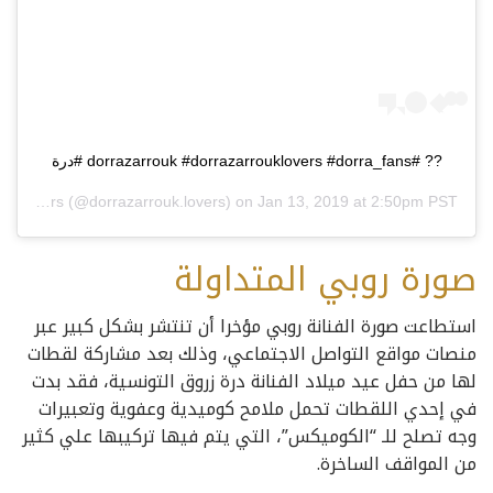
?? #dorrazarrouk #dorrazarrouklovers #dorra_fans #درة
dorrazarrouk.lovers
(@dorrazarrouk.lovers) on
Jan 13, 2019 at 2:50pm PST
صورة روبي المتداولة
استطاعت صورة الفنانة روبي مؤخرا أن تنتشر بشكل كبير عبر
منصات مواقع التواصل الاجتماعي، وذلك بعد مشاركة لقطات
لها من حفل عيد ميلاد الفنانة درة زروق التونسية، فقد بدت
في إحدي اللقطات تحمل ملامح كوميدية وعفوية وتعبيرات
وجه تصلح للـ “الكوميكس”، التي يتم فيها تركيبها علي كثير
من المواقف الساخرة.