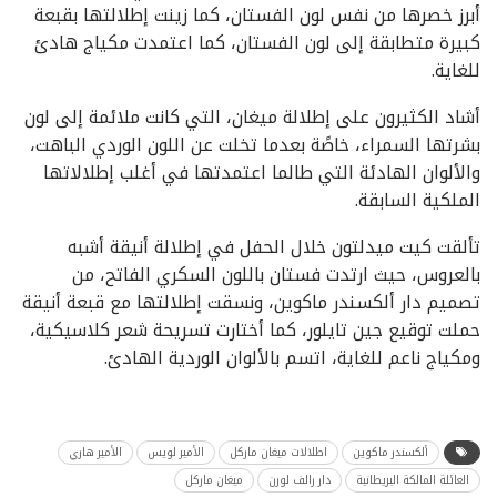
أبرز خصرها من نفس لون الفستان، كما زينت إطلالتها بقبعة
كبيرة متطابقة إلى لون الفستان، كما اعتمدت مكياج هادئ
للغاية.
أشاد الكثيرون على إطلالة ميغان، التي كانت ملائمة إلى لون
بشرتها السمراء، خاصًة بعدما تخلت عن اللون الوردي الباهت،
والألوان الهادئة التي طالما اعتمدتها في أغلب إطلالاتها
الملكية السابقة.
تألقت كيت ميدلتون خلال الحفل في إطلالة أنيقة أشبه
بالعروس، حيث ارتدت فستان باللون السكري الفاتح، من
تصميم دار ألكسندر ماكوين، ونسقت إطلالتها مع قبعة أنيقة
حملت توقيع جين تايلور، كما أختارت تسريحة شعر كلاسيكية،
ومكياج ناعم للغاية، اتسم بالألوان الوردية الهادئ.
ألكسندر ماكوين
اطلالات ميغان ماركل
الأمير لويس
الأمير هاري
العائلة المالكة البريطانية
دار رالف لورن
ميغان ماركل