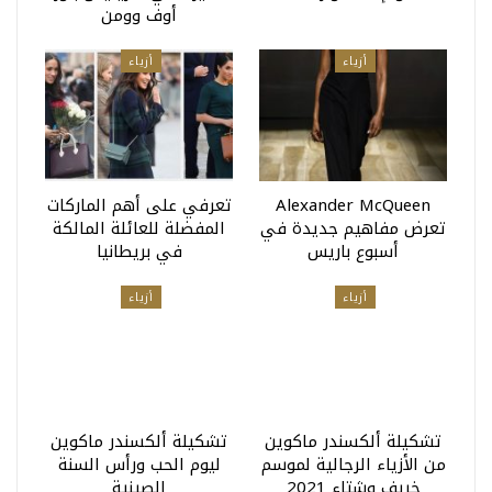
أوف وومن
أزياء
أزياء
Alexander McQueen
تعرفي على أهم الماركات
تعرض مفاهيم جديدة في
المفضلة للعائلة المالكة
أسبوع باريس
في بريطانيا
أزياء
أزياء
تشكيلة ألكسندر ماكوين
تشكيلة ألكسندر ماكوين
من الأزياء الرجالية لموسم
ليوم الحب ورأس السنة
خريف وشتاء 2021
الصينية