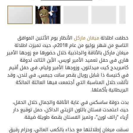
خطفت اطلالة
ميغان ماركل
الأنظار يوم الأثنين الموافق
التاسع من شهر يوليو من عام 2018م، حيث تميزت اطلالة
ميغان ماركل بالأناقة والجاذبية خلال حضورها مع زوجها الأمير
هاري في حفل تعميد الأمير لويس، الأبن الثالث لدوقة
كامبريدج كيت ميدلتون، وزوجها الأمير وليام، في حفل أقيم
في كنيسة ذا شابل رويال بقصر سانت جيمس، في لندن، وقد
تألقت خلال المناسبة التي أجتمعت فيها العائلة المالكة
البريطانية بأكملها.
بدت دوقة ساسكس في غاية الأناقة والجمال خلال الحفل،
حيث اعتمدت فستان باللون الزيتي الداكن، حمل توقيع دار
أزياء “رالف لورن”، وتميز الفستان بقصة طويلة ضيقة.
نسقت ميغان إطلالتها مع حذاء بالكعب العالي، وحزام رقيق