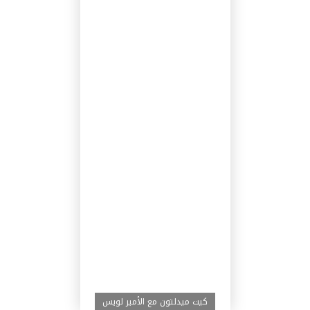
كيت ميدلتون مع الأمير لويس