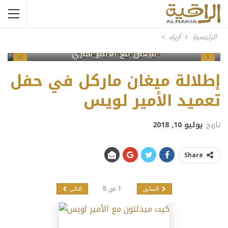
الرئيسية
أزياء
ميغان مع الأمير هاري
Previous
Next
إطلالة ميغان ماركل في حفل
تعميد الأمير لويس
تاريخ
يوليو 10, 2018
Share
1
من
8
السابق
التالي