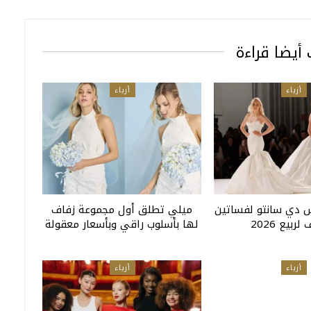
أيضا قراءة
أزياء
أزياء
 دي سانتو لفساتين
ميلي تطلق أول مجموعة زفاف
لربيع 2026
لها بأسلوب راقي وبأسعار معقولة
أزياء
أزياء