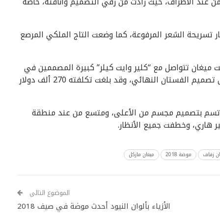
 من عند الأطراف، حيث زادت من رقي التصميم وأناقته، خاصًة
ار تسريحة الشعر المرفوعة، كما وضعت التاج الملكي المرصع
ميغان تتواصل مع “كلير وايت كيلر” كبيرة المصممين في
بيت أزياء جيفنشي، منذ عدة شهور حتى استقرت على تصميم الفستان النهائي، وقد بلغت تكلفته 270 ألف دولار
 اتسم بتصميم مجسم من الأعلى، ومتسع من عند منطقة
ر هاري، وخطفت جميع الأنظار.
ن زفاف
موضة 2018
ميغان ماركل
الموضوع التالي
الأزياء بألوان النيود أحدث موضة في صيف 2018