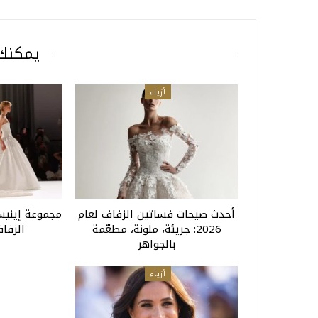
يمكنك 
أزياء
أحدث صيحات فساتين الزفاف لعام
مجموعة إينيس
2026: جريئة، ملونة، مطعّمة
الزفاف 
بالجواهر
أزياء