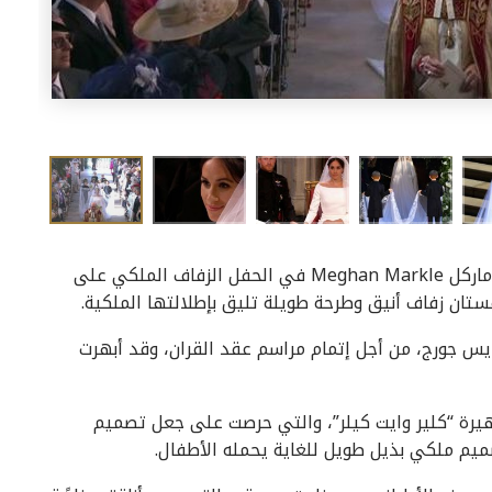
توجهت جميع أنظار العالم إلى إطلالة العروس ميغان ماركل Meghan Markle في الحفل الزفاف الملكي على
ستان زفاف أنيق وطرحة طويلة تليق بإطلالتها الملكية.
ديس جورج، من أجل إتمام مراسم عقد القران، وقد أبهرت
هيرة “كلير وايت كيلر”، والتي حرصت على جعل تصميم
صميم ملكي بذيل طويل للغاية يحمله الأطفال.