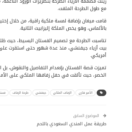
زينت مصممة الأزياء الطرحة بتطريزات الورود الناعمة،
مع طول الطرحة الملفت.
قامت ميغان بإضافة لمسة ملكية راقية، من خلال إختي
بالألماس، وهو يخص الملكة إليزابيث الثانية.
تناسبت الطرحة مع تصميم الفستان البسيط، حيث ظلت 
أمريكي.
تميزت قصة الفستان بإنعدام التفاصيل والنقوش، بل
الخصر، حيث تألقت في حفل زفافها الملكي على الأمي
الأمير هاري
الزفاف الملكي
جيفنشي
طرحة الزفاف
فستا
الموضوع السابق
طريقة عمل المندي السعودي باللحم