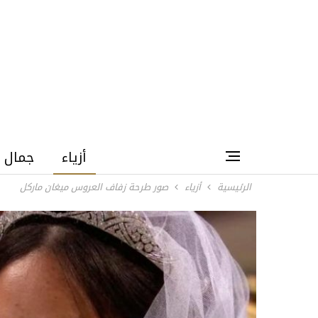
أزياء
جمال
الرئيسية
أزياء
صور طرحة زفاف العروس ميغان ماركل