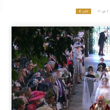
1
من
11
التالي