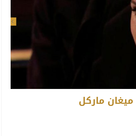
Previous
يغان ماركل