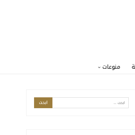
ة
منوعات