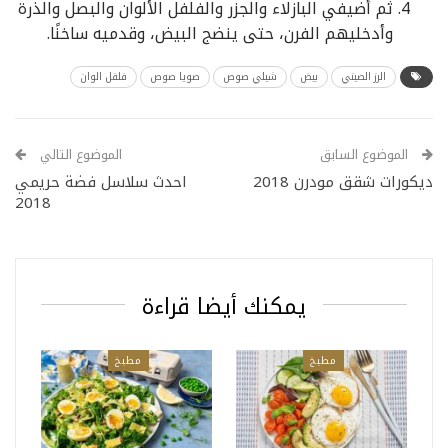
ثم أضيفي البازلاء والجزر والفلفل الألوان والبصل والذرة
وأدخليهم الفرن، حتى ينضج البيض، وقدميه ساخنًا.
الرز الصيني
بيض
شيلي صوص
صويا صوص
فلفل الوان
الموضوع السابق
الموضوع التالي
ديكورات شقق مودرن 2018
احدث سلاسل فضة حريمي
2018
يمكنك أيضا قراءة
مطبخ
مطبخ