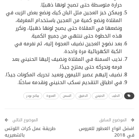
حرارة متوسطة حتى تصبح لونها ذهبيًا.
ويمكن خبز العجين مثل البان كيك ونضع بعض الزيت في
المقلاة ونضع كمية من العجين باستخدام المغرفة،
ونضعها في المقلاة حتى يصبح لونها ذهبيًا، ونكرر
هذه الخطوة حتى ننتهي من جميع الكمية.
بعد نضوج العجين نضيف العجوة إليه، ثم نفرمه في
الكبة الكهربائية مرة واحدة.
نذيب السمنة في المقلاة ونضيف إليها الحنيني بعد
فرمه ونحركه حتى يمتزج جيدًا.
نضيف إليهم عصير الليمون ونعيد تحريك المكونات جيدًا.
في اطباق التقديم نسكب الحنيني ونقدمه ساخنًا.
الحليب
الحنيني
الدقيق
السمن
العجوة
بيكنج بودر
الموضوع السابق
الموضوع التالي
افضل انواع العطور للعروس
طريقة عمل كرات اللوتس
في 2018
بالشعيريه