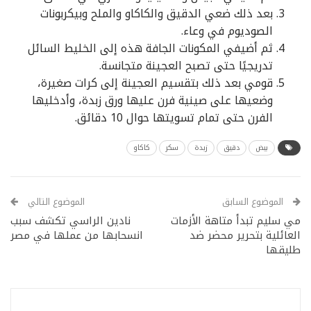
بعد ذلك ضعي الدقيق والكاكاو والملح وبيكربونات
الصوديوم في وعاء.
ثم أضيفي المكونات الجافة هذه إلى الخليط السائل
تدريجيًا حتى تصبح العجينة متجانسة.
قومي بعد ذلك بتقسيم العجينة إلى كرات صغيرة،
وضعيها على صينية فرن عليها ورق زبدة، وأدخليها
الفرن حتى تمام تسويتها حوال 10 دقائق.
بيض
دقيق
زبدة
سكر
كاكاو
الموضوع السابق
الموضوع التالي
مي سليم تبدأ متاهة الأزمات
نادين الراسي تكشف سبب
العائلية بتحرير محضر ضد
انسحابها من عملها في مصر
طليقها