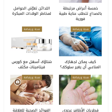
خمسة أعراض مرتبطة
اللدائن تعرّض الحوامل
بالصداع تتطلب عناية طبية
لمخاطر الولادات المبكرة
فورية
صحة ورشاقة
صحة ورشاقة
كيف يمكن لجهازك
شتاؤك أسهل مع كورس
المناعي أن يغير سلوكك؟
فيتامينات مكثف
صحة ورشاقة
صحة ورشاقة
فطريات الأظافر عدوى
الفوائد الصحية للعلاقة