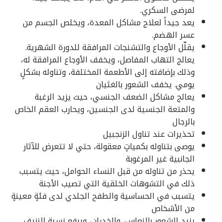
لمرضى السكري.
يعد جيداً لعلاج مشاكل المعدة، ويخلص الجسم من
عسر الهضم.
يقلّل الأوجاع والتشنجات المرافقة للدورة الشهرية.
يعالج التهاب المفاصل، ويخفف الأوجاع المرافقة له،
وذلك بإضافته إلى الأطعمة المختلفة، وتناوله بشكلٍ
يومي. يخفف الشعور بالغثيان
يعالج مشاكل الضعف الجنسي، حيث يزيد الرغبة
والمتعة الجنسية لدى الجنسين، ويحارب العقم الخاص
بالرجال
تحذيرات عند تناول الزنجبيل
يوصى بتناوله بكمياتٍ معقولة، حتي لا تتعرض للآثار
الجانبية غير المرغوبة
يحذر من تناوله من قبل النساء الحوامل، حيث يتسبب
ذلك في التشوهات الخلقية التي تصيب الأجنة
يتسبب في الحساسية والطفح الجلدي لدى فئةٍ معينةٍ
من الأشخاص
يزيد الشعور بالنعاس، والخدران، ويرفع نسبة النزيف