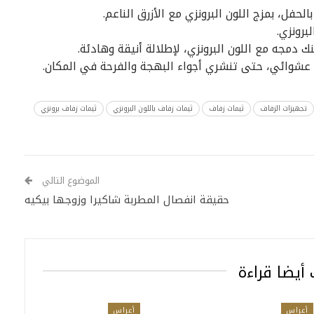
فل، بمزج اللون البرونزي مع الأزرق الناعم.
برونزي.
ك دمجه مع اللون البرونزي، لإطلالة أنيقة وهادئة.
كل عشوائي، حتى تنشري أجواء البهجة والفرحة في المكان.
تجهيزات الزفاف
ثيمات زفاف
ثيمات زفاف باللون البرونزي
ثيمات زفاف برونزي
الموضوع التالي
حقيقة انفصال المطربة شاكيرا وزوجها بيكيه
أيضا قراءة
أعراس
أعراس