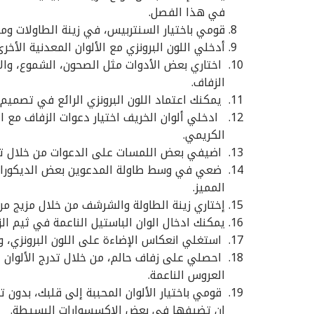
في هذا الفصل.
قومي باختيار السنتربيس، في زينة الطاولات ومعدا
أدخلي اللون البرونزي مع الألوان المعدنية الأخرى
اختاري بعض الأدوات مثل الصحون، الشموع، والأ
الزفاف.
يمكنك اعتماد اللون البرونزي الرائع في تصميم
ادخلي ألوان الخريف اختيار دعوات الزفاف مع الل
الكريمي.
اضيفي بعض اللمسات على الدعوات من خلال تزيين
ضعي في وسط طاولة المدعوين بعض الديكورات بال
المميز.
إختاري زينة الطاولة والشرشف من خلال مزيج من أل
يمكنك ادخال الوان الباستيل الناعمة في ثيم الزو
استغلي انعكاس الإضاءة على اللون البرونزي، وع
احصلي على زفاف حالم، من خلال تدرج الألوان ال
العروس الناعمة.
قومي باختيار الألوان المحببة إلى قلبك، بدون تر
ان تضيفها في بعض الاكسسوارات البسيطة.