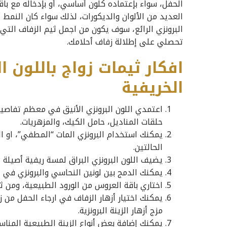
الحفل، سواء بإعتماده كلون أساسي، أو بإدخاله مع با
العديد من الألوان والديكورات، لذلك سواء كان النمط 
البرونزي الرائع، سوف يكون من اجمل ثيم الزفاف الت
تحصلي على إطلالة زفاف أحلامك.
افكار ثيمات زواج باللون 
الخريفية
اعتمدي اللون البرونزي الأنيق في معظم تفاصيل
حلقات المناديل، حامل الكيك، والمزهريات.
يمكنك استخدام البرونزي المات “المطفي”، او ا
الحالتين.
يضيف اللون البرونزي البراق لمسة ريفية أصيلة 
يمكنك الدمج بين لونين النحاسي والبرونزي في 
اختاري باقة العروس من الورود الطبيعية، ومن ثم
يمكنك اختيار أزهار الزفاف في ارجاء الحفل من زه
مزج أزهار الزينة البرونزية.
يمكنك إضافة بعض أنواع الزينة الطبيعية المناسب