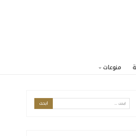
ة
منوعات