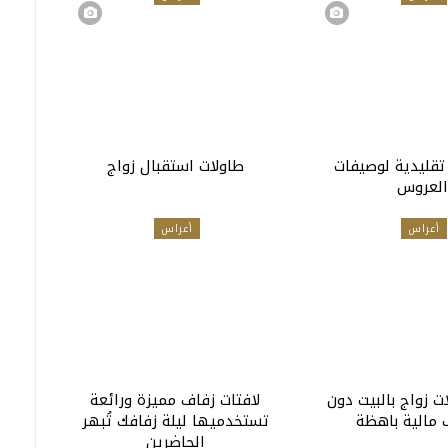
 تقليدية لوصيفات
طاولات استقبال زواج
العروس
أعراس
أعراس
ت زواج بالبيت دون
لافتات زفاف مميزة ورائعة
 مالية باهظة
تستخدميها ليلة زفافك تُبهر
الحاضرين