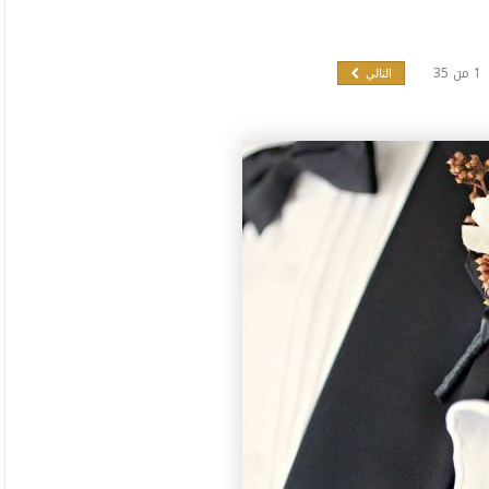
1
من
35
التالي