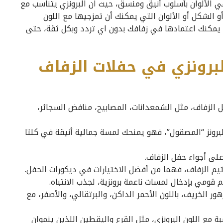
قي الألوان بأسلوب أنيق ومنسق، حيث ان البرونزي يتناسب مع
أو الشكل أو الألوان التي يمكنك أن تمزجيها مع اللون
ي يمكنك اعتمادها في زفافك بدون اي تردد وبكل ثقة، حتى
البرونزي في حفلات الزفاف
 الزفاف، مثل الشمعدانات، المصابيح، منافض السجائر،
لبرونز “المصقول”، فهو يمنحك لمسة جمالية أنيقة في كلتا
على أجواء حفل الزفاف.
ثيم الزفاف، فهما من أفضل الاختيارات في ديكورات الحفل.
 قومي بإدخال لمسات ناعمة برونزية، لجذب الانتباه.
ور الخريف، باللون الأحمر الداكن، والبرتقالي، والأصفر، مع
ة مع اللون البرونزي، مثل القرع واليقطين اللذين ينموان