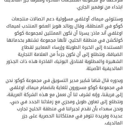
ابتداء من نوفمبر الجاري.
وستتولى ميماك أوغلفي مسؤولية دعم اتصالات منتجعات
كوكو في المنطقة، وقال رونالد هويز العضو المنتدب لميماك
اوغلفي آند ماذر: يسرنا أن نكون الممثلين لمجموعة كوكو
كولكشن في منطقة الخليج، لأنها مجموعة تشتهر بخدماتها
المستندة إلى الخبرة الطويلة وإرساء المعايير لقطاع
الضيافة، ونتطلع إلى أن نكون جزءاً من العلامة التجارية
الشهيرة والمطلوبة لفنادق البوتيك الفاخرة هذه ذات الجذور
المالديفية الأصيلة.
وبدوره قال شافا شابير مدير التسويق في مجموعة كوكو: نحن
في مجموعة كوكو مسرورون للغاية بانضمام ميماك اوغلفي
إلى فريقنا، وإنه لشرف لنا أن نعمل مع هذه الشركة العريقة،
ونتطلع إلى تعاون طويل ومجزي مع زملائنا الجدد في دبي،
ونحن سعداء بأن نقدم لجيراننا في منطقة الخليج تجارب
عديدة وفريدة تتوفر في ممتلكاتنا الحصرية على جزر
المالديف.