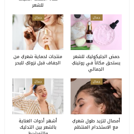
للشعر
جمال
جمال
حمض الجليكوليك للشعر
منتجات لحماية شعركِ من
يستحق مكاناً في روتينكِ
الجفاف قبل نزولكِ للبحر
الجمالي
جمال
جمال
أمصال لتزيد طول شعركِ
أشهر أدوات العناية
مع الاستخدام المنتظم
بالشعر بين التدليك
والتمشيط