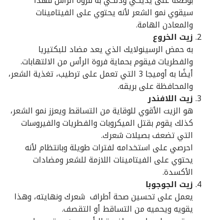
بوضعه على يديكي ودلكي به فروة الرأس فهذا
سيقوي نمو الشعر لأنه يحتوي على الفيتامينات
والمعادن الهامة.
زيت الخروع
به حمض الرسينولايك الذي يعد مضاد للبكتيريا
والفطريات فيقوم بحماية فروة الرأس من الالتهابات.
أيضًا به أوميجا 3 التي تعمل على ترطيب، تغذية الشعر،
والمحافظة على بريقه.
زيت اللافندر
هو الزيت الأقوي للوقاية من التساقط ويعزز نمو الشعر،
كذلك يقوم بقتل الميكروبات والفطريات والفيروسات
التي تضعف بصيلات شعرك.
احرصي على استخدامه لفترات طويلة وبانتظام لأنه
يحتوي على الفيتامينات اللازمة للشعر ومضادات
الأكسدة.
زيت الجوجوبا
يعمل على تحسين صحة أطراف شعرك ونهايته، وهذا
يقويه ويحميه من التساقط أو التقصف.