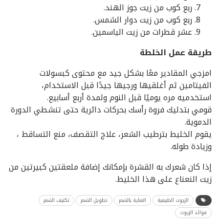
ربع كوب من زيت جوز الهند.
ربع كوب من زيت دوار الشمس.
عشر قطرات من زيت الياسمين.
طريقة عمل الخلطة
امزجي المقادير معًا بشكل جيد مع محتوى كبسولات
الفيتامين ثم أغلقيها ورجيها جيدًا قبل الاستخدام،
استخدميه مره يوميًا قبل النوم ولمدة أربع أسابيع.
قومي بتدليك فروة رأسك بحركات دائرية حتى تنشطي الدورة
الدموية.
يقوم الخليط بترطيب الشعر، علاج التقصف، منع التساقط ،
وزيادة طوله.
إذا كان شعرك به القشرة بإمكانك إضافة ملعقتين كبيرتين من
زيت النعناع على هذا الخليط.
الزيوت الطبيعية
العناية بالشعر
تطويل الشعر
تكثيف الشعر
فوائد الزيوت