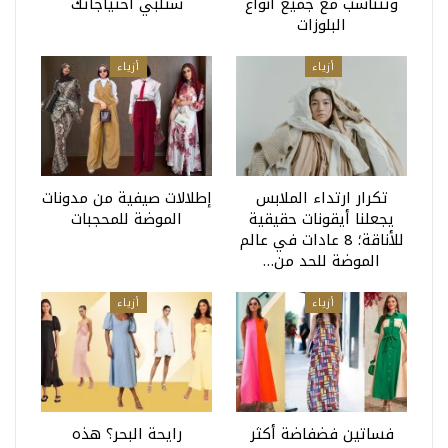
وتتناسب مع جميع أنواع
ستلبي احتياجاتك
البلوزات
أزياء
أزياء
تكرار ارتداء الملابس
إطلالات صيفية من مدونات
يجعلنا أيقونات حقيقية
الموضة للمحجبات
للأناقة؛ 8 عادات في عالم
الموضة للحد من…
أزياء
أزياء
فساتين فضفاضة أكثر
رايحة البحر؟ هذه