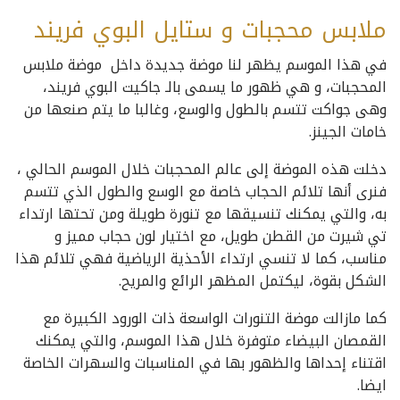
ملابس محجبات و ستايل البوي فريند
في هذا الموسم يظهر لنا موضة جديدة داخل موضة ملابس
المحجبات، و هي ظهور ما يسمى بالـ جاكيت البوي فريند،
وهى جواكت تتسم بالطول والوسع، وغالبا ما يتم صنعها من
خامات الجينز.
دخلت هذه الموضة إلى عالم المحجبات خلال الموسم الحالي ،
فنرى أنها تلائم الحجاب خاصة مع الوسع والطول الذي تتسم
به، والتي يمكنك تنسيقها مع تنورة طويلة ومن تحتها ارتداء
تي شيرت من القطن طويل، مع اختيار لون حجاب مميز و
مناسب، كما لا تنسي ارتداء الأحذية الرياضية فهي تلائم هذا
الشكل بقوة، ليكتمل المظهر الرائع والمريح.
كما مازالت موضة التنورات الواسعة ذات الورود الكبيرة مع
القمصان البيضاء متوفرة خلال هذا الموسم، والتي يمكنك
اقتناء إحداها والظهور بها في المناسبات
والسهرات الخاصة
ايضا.