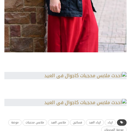
ازياء
ازياء العيد
فساتين
ملابس العيد
ملابس محجبات
موضة
موضة المحجبات