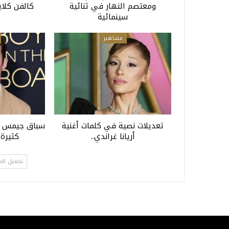
ومعتصم النهار في ثنائية
كالفن كلاي
سينمائية
مشاهير
تعديلات نصية في كلمات أغنية
سباق جيمس بو
أريانا غراندي..
كثيرة 
تحميل الم