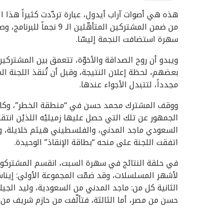
هذه هي أصوات آراب أيدول، عبارة تردّدت كثيراً هذا ا
من ضمن المشتركين المتأهّ
سهرة استضافت النجمة إليسّا.
ويبدو أن روح الصداقة والأخوّة، تتعمق بين المشتركين 
بعضهم، لحظة إعلان النتيجة، وقبل أن تُنقذ اللجنة 
مجدداً، لتتبدل الأجواء عندها.‏
ووقف المشترك محمد حسن في “منطقة الخطر”، وكاد أ
الجمهور عن تلك التي حصل عليها زميليْه اللذيْن ان
السعودي ماجد المدني، والفلسطيني هيثم خلايلة، وك
اتفقت اللجنة على منحه “بطاقة الإنقاذ” الوحيدة.
في حلقة النتائج في سهرة السبت، انقسم المشتركون 
لأشهر المسلسلات، وقد ضمّت المجموعة الأولى: إين
الثانية كل من: ماجد المدني من السعودية، وليد الجي
حسن من مصر، أما الثالثة، فتألّفت من حازم شريف من