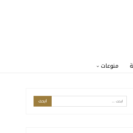
ة
منوعات