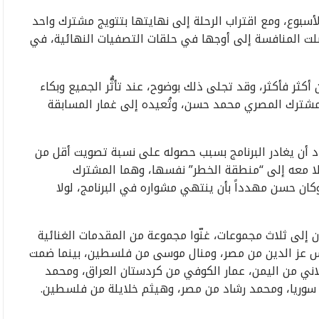
لأسبوع، ومع اقتراب الرحلة إلى نهايتها بتتويج مشترك واحد
لين الـ 9 نجماً للبرنامج، وصلت المنافسة إلى أوجها في حلقات التصفيات النهائية، في
أكثر فأكثر، وقد تجلى ذلك بوضوح، عند تأثُّر الجميع وبكاء
المشترك المصري محمد حسن، وتُعيده إلى غمار المسابقة
ن يغادر البرنامج بسبب حصوله على نسبة تصويت أقل من
تقلا معه إلى “منطقة الخطر” نفسها، وهما المشترك
ان حسن مهدداً بأن ينتهي مشواره في البرنامج، لولا
إلى ثلاث مجموعات، غنّوا مجموعة من المقدمات الغنائية
اس عز الدين من مصر، ومنال موسى من فلسطين، بينما ضمت
لاني من اليمن، عمار الكوفي من كردستان العراق، ومحمد
 سوريا، ومحمد رشاد من مصر، وهيثم خلايلة من فلسطين.