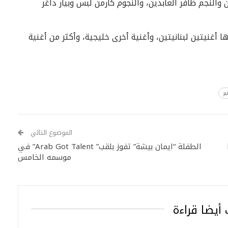
والنجم ظافر العابدين، والنجوم كارمن لبس وبيار داغر
أغنيتين لبنانيتين، وأغنية أخرى خليجية، وأكثر من أغنية
ر
الموضوع التالي
الطفلة “ايمان بيشة” تفوز بلقب” Arab Got Talent” في
موسمه الخامس
أيضا قراءة