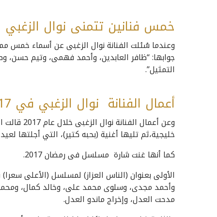
خمس فنانين تتمنى نوال الزغبي 
وعندما سُئلت الفنانة نوال الزغبى عن أسماء خمس مم
جوابها: “ظافر العابدين، وأحمد فهمى، وتيم حسن، 
التمثيل”.
أعمال الفنانة نوال الزغبي في 2017:
خليجية،ثم تليها أغنية (بحبه كتير)، التي أجلتها لعيد
كما أنها غنت شارة مسلسل فى رمضان 2017.
الأولى بعنوان (الناس العزاز) لمسلسل (الأعلى سعرا) 
وأحمد مجدى، وسلوى محمد على، وخالد كمال، ومحمد ح
مدحت العدل، وإخراج ماندو العدل.