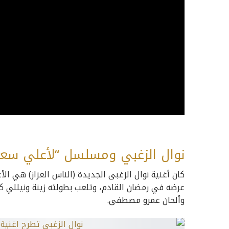
نوال الزغبي ومسلسل “لأعلي
سعر”
كان أغنية نوال الزغبى الجديدة (الناس العزاز) هي ا
عرضه في رمضان القادم، وتلعب بطولته زينة ونيللي كر
وألحان عمرو مصطفى.