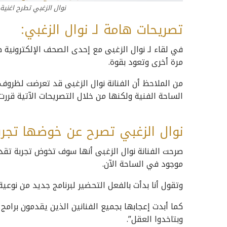
نوال الزغبي تطرح اغنية
تصريحات هامة لـ
نوال الزغبي
:
في لقاء لـ نوال الزغبى
مع إحدى الصحف الإلكترونية 
مرة أخرى وتعود بقوة.
من الملاحظ أن الفنانة نوال الزغبى قد تعرضت لظروف 
الساحة الفنية ولكنها من خلال التصريحات الآتية قررت 
نوال الزغبي تصرح عن خوضها تجربة
صرحت الفنانة نوال الزغبى أنها سوف تخوض تجربة تقد
موجود في الساحة الآن.
وتقول أنا بدأت بالفعل التحضير لبرنامج جديد من نوعية real tv وسيعرض قريبًا جدًا على قناتها على اليوتيو
كما أبدت إعجابها بجميع الفنانين الذين يقدمون برا
وبتاخدوا العقل”.