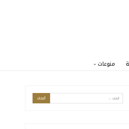
ة
منوعات