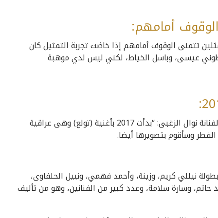
الوقوف أمامهم:
ثلين تتمنى الوقوف أمامهم إذا خاضت تجربة التمثيل كان
وطوني عيسى، وباسل الخياط، لكني ليس لدي موهبة
وعن أعمال الفنانة نوال الزغبى خلال عام 2017 قالت الفنانة نوال الزغبى: “بدأت 2017 بأغنية (تولع) وهى عراقية
 الفطر وسأقوم بتصويرها أيضا.
بطولة نيللي كريم، وزينة، وأحمد فهمي، ونبيل الحلفاوى،
اتم، وسارة سلامة، وعدد كبير من الفنانين، وهو من تأليف