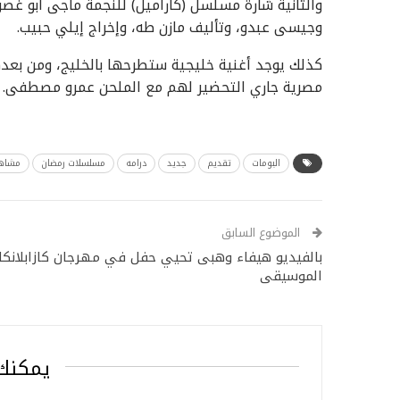
والثانية شارة مسلسل (كاراميل) للنجمة ماجى أبو غصن 
وجيسى عبدو، وتأليف مازن طه، وإخراج إيلي حبيب.
كذلك يوجد أغنية خليجية ستطرحها بالخليج، ومن بعدها 
مصرية جاري التحضير لهم مع الملحن عمرو مصطفى.
البومات
تقديم
جديد
درامه
مسلسلات رمضان
مشاهي
الموضوع السابق
بالفيديو هيفاء وهبى تحيي حفل في مهرجان كازابلانكا
الموسيقى
يمكنك 