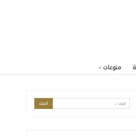
ة
منوعات