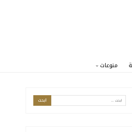
ة
منوعات