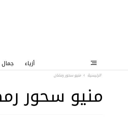
أزياء
جمال
الرئيسية
منيو سحور رمضان
منيو سحور رم