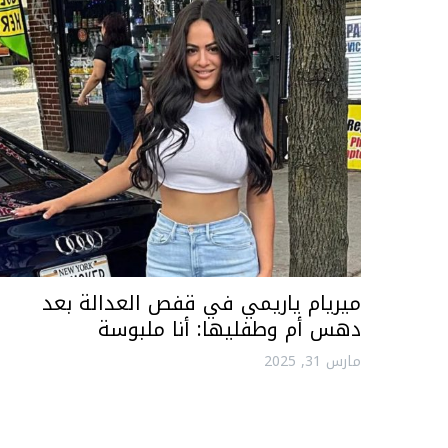
ميريام ياريمي في قفص العدالة بعد
دهس أم وطفليها: أنا ملبوسة
مارس 31, 2025