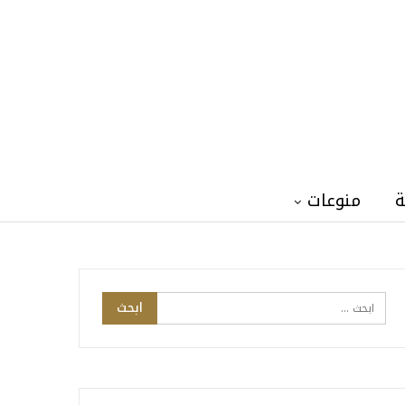
ة
منوعات