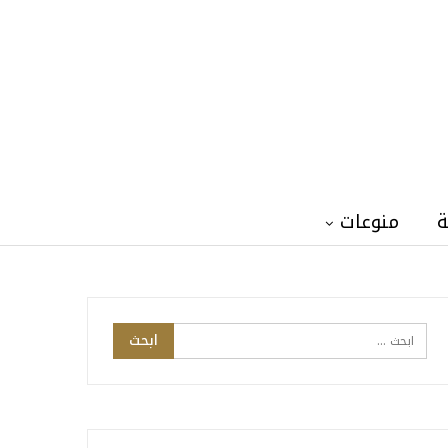
ة
منوعات