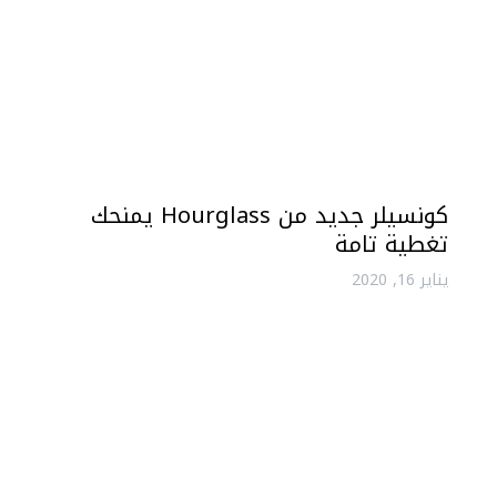
كونسيلر جديد من Hourglass يمنحك
تغطية تامة
يناير 16, 2020