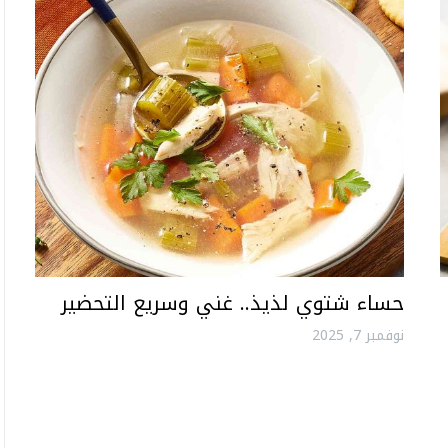
حساء شتوي لذيذ.. غني وسريع التحضير
نوفمبر 7, 2025