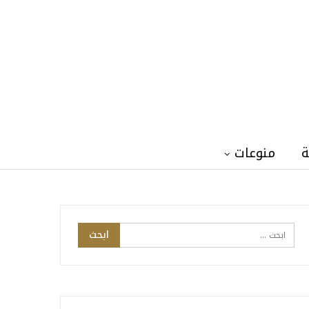
ة
منوعات