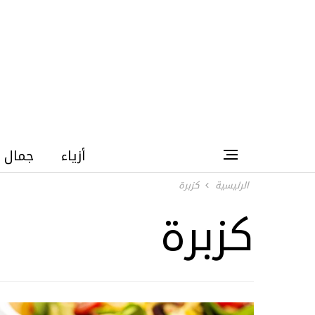
أزياء
جمال
الرئيسية
كزبرة
كزبرة