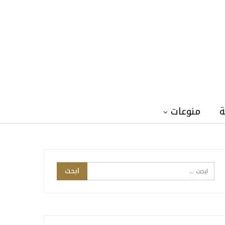
ة
منوعات