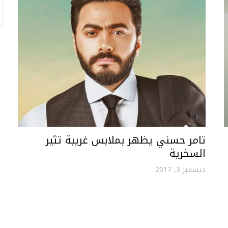
تامر حسني يظهر بملابس غريبة تثير
السخرية
ديسمبر 3, 2017