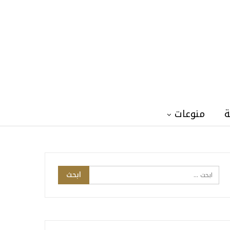
ة
منوعات