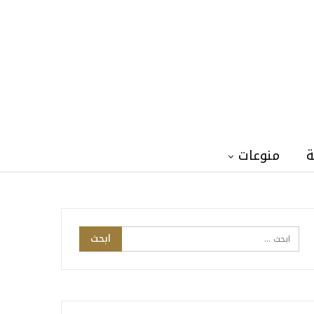
ة
منوعات