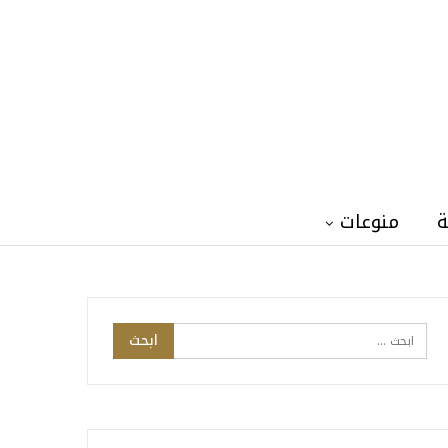
ة
منوعات