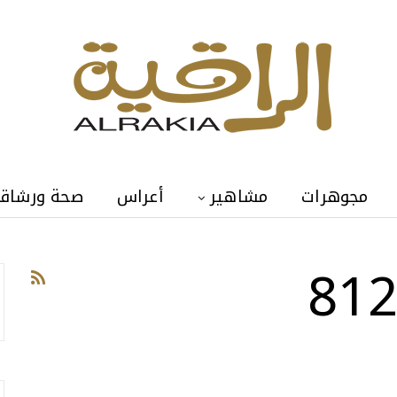
مجوهرات
مشاهير
أعراس
صحة ورشاق
يارة فيراري 812