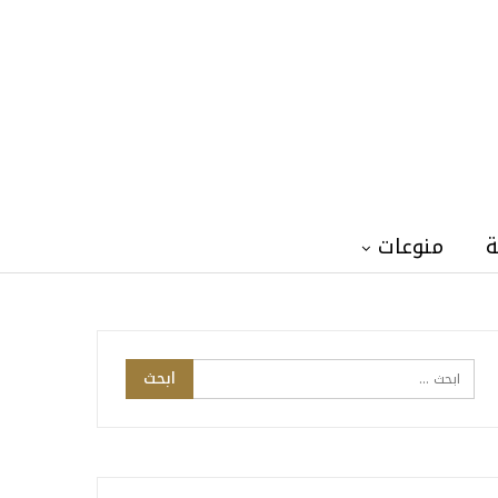
ة
منوعات