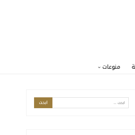
ة
منوعات