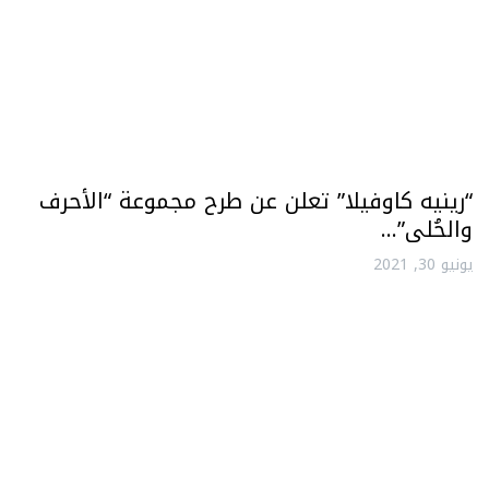
“رينيه كاوفيلا” تعلن عن طرح مجموعة “الأحرف
والحُلى”…
يونيو 30, 2021