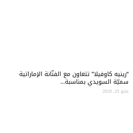
“رينيه كاوفيلا” تتعاون مع الفنّانة الإماراتية
سميّة السويدي بمناسبة…
مايو 25, 2020