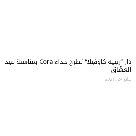
دار “رينيه كاوفيلا” تطرح حذاء Cora بمناسبة عيد
العشّاق
يناير 24, 2021