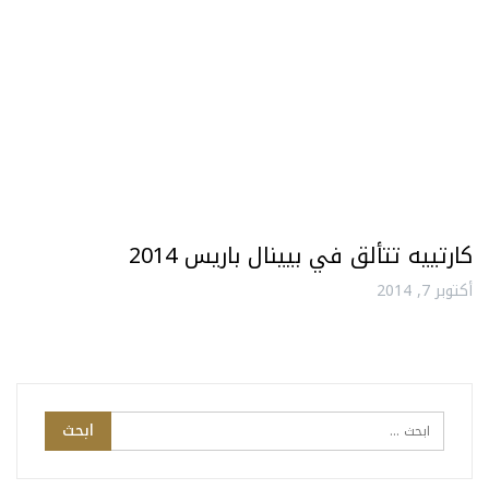
كارتييه تتألق في بيينال باريس 2014
أكتوبر 7, 2014