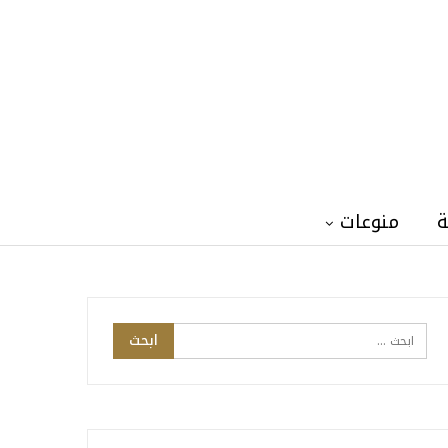
ة
منوعات