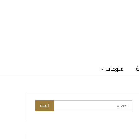
ة
منوعات