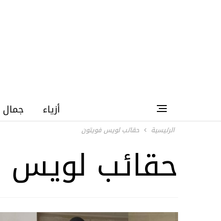
أزياء
جمال
الرئيسية
حقائب لويس فويتون
حقائب لويس ف