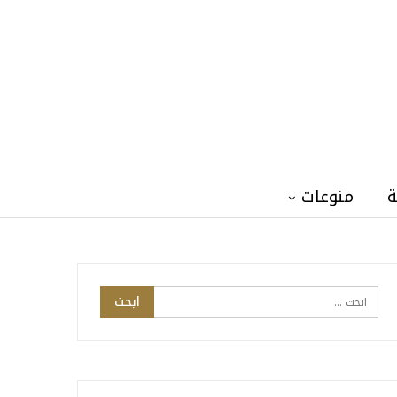
ة
منوعات