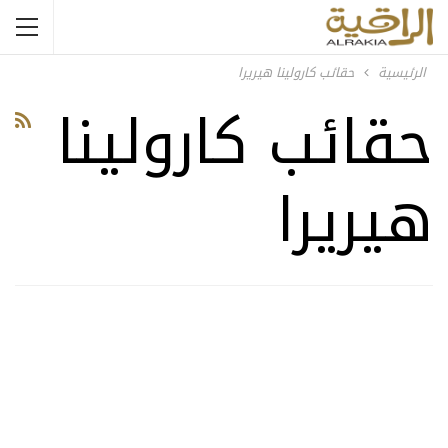
الرئيسية
حقائب كارولينا هيريرا
حقائب كارولينا
هيريرا