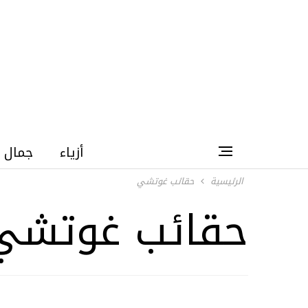
أزياء
جمال
الرئيسية
حقائب غوتشي
حقائب غوتشي