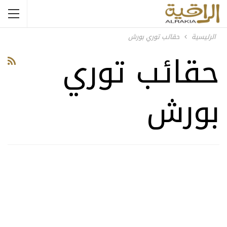
الرئيسية
حقائب توري بورش
حقائب توري
بورش