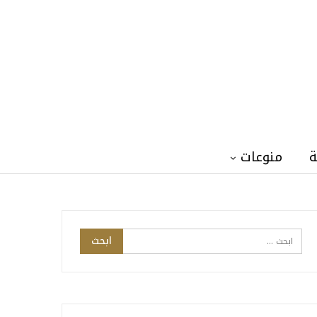
ة
منوعات