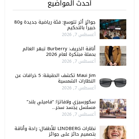
أحدث المواضيع
جوائز أثر تتوسع: فئة رياضية جديدة و80
خبيراً بالتحكيم
أغسطس 7, 2026
أناقة الخريف: Burberry تبهر العالم
بحملة مبتكرة لعام 2026
أغسطس 7, 2026
Maui Jim تكشف الحقيقة: 5 خرافات عن
النظارات الشمسية
أغسطس 7, 2026
سكورسيزي ولافاتزا: “فاميلي بلند”
مسلسل يجسد سحر…
أغسطس 7, 2026
نظارات LINDBERG للأطفال: راحة وأناقة
بتصميم حائز على جوائز