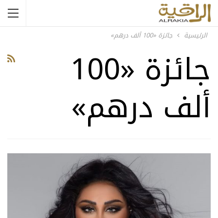
الرئيسية
جائزة «100 ألف درهم»
جائزة «100
ألف درهم»