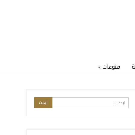
ة
منوعات