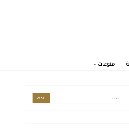
ة
منوعات