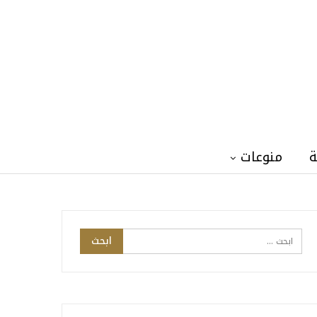
ة
منوعات