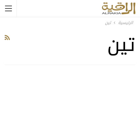
الرئيسية
تين
تين